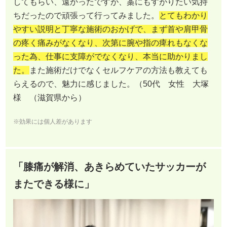
してもらい、遠かったですが、藁にもすがりたい気持
ちだったので頑張って行ってみました。
とてもわかり
やすい説明と丁寧な施術のおかげで、まず首や肩甲骨
の疼く痛みがなくなり、次第に腕や指の痺れもなくな
った為、仕事に支障がでなくなり、本当に助かりまし
た。
また施術だけでなくセルフケアの方法も教えても
らえるので、魅力に感じました。（50代 女性 大塚
様 （滋賀県から）
※効果には個人差があります
「膝痛が解消、あきらめていたサッカーが
またできる様に」