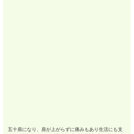
五十肩になり、肩が上がらずに痛みもあり生活にも支
障が出ていました。
整形に行ってもなかなか良くならずに、自己流で肩の
体操や運動をしてみても結果は出ませんでした。