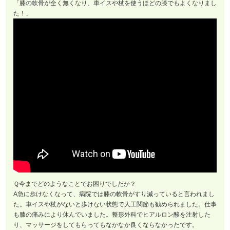
「膝の軟骨が全く無くなり、車イスや杖を使うほどの膝でもよくなりまし
た！」
Ｑ今までどのようなことでお困りでしたか？
A急に歩けなくなって、病院では膝の軟骨がすり減っていると言われまし
た。車イスや杖がないと歩けない状態で人工関節も勧められました。仕事
も膝の痛みにより休んでいました。整形外科でヒアルロン酸を注射した
り、マッサージをしてもらってもなかなか良くならなかったです。