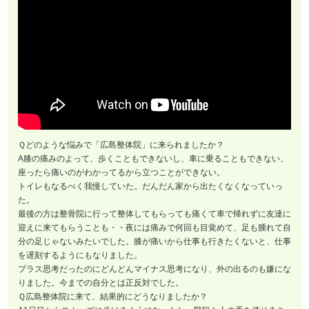
Ｑどのような悩みで「広島整体院」に来られましたか？
A膝の痛みのよって、歩くこともできないし、車に乗ることもできない、
座ったら痛いのがわかってるから立つことができない。
トイレもなるべく我慢していた。だんだん家から出たくなくなっていっ
た。
最後の方は整骨院に行って整体してもらっても痛くて車で帰れずに友達に
迎えに来てもらうことも・・夜には痛みで何回も目覚めて、足も腫れて自
分の足じゃないみたいでした。膝が痛いから仕事も行きたくないと、仕事
を遅刻するようにもなりました。
プラス思考だったのにどんどんマイナス思考になり、外の出るのも嫌にな
りました。今までの自分とは正反対でした。
Ｑ広島整体院に来て、結果的にどうなりましたか？