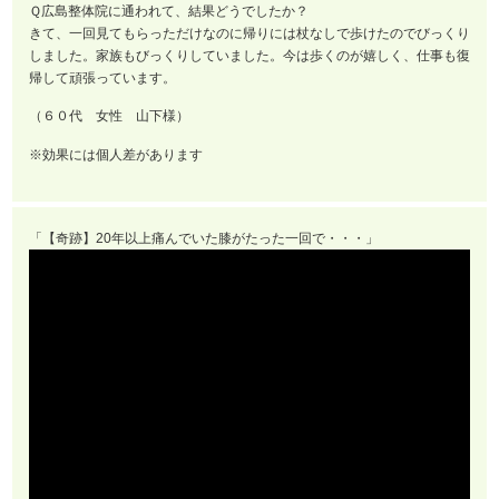
Ｑ広島整体院に通われて、結果どうでしたか？
きて、一回見てもらっただけなのに帰りには杖なしで歩けたのでびっくり
しました。家族もびっくりしていました。今は歩くのが嬉しく、仕事も復
帰して頑張っています。
（６０代 女性 山下様）
※効果には個人差があります
「【奇跡】20年以上痛んでいた膝がたった一回で・・・」