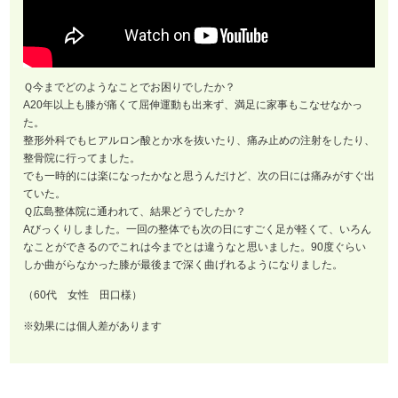
Ｑ今までどのようなことでお困りでしたか？
A20年以上も膝が痛くて屈伸運動も出来ず、満足に家事もこなせなかっ
た。
整形外科でもヒアルロン酸とか水を抜いたり、痛み止めの注射をしたり、
整骨院に行ってました。
でも一時的には楽になったかなと思うんだけど、次の日には痛みがすぐ出
ていた。
Ｑ広島整体院に通われて、結果どうでしたか？
Aびっくりしました。一回の整体でも次の日にすごく足が軽くて、いろん
なことができるのでこれは今までとは違うなと思いました。90度ぐらい
しか曲がらなかった膝が最後まで深く曲げれるようになりました。
（60代 女性 田口様）
※効果には個人差があります