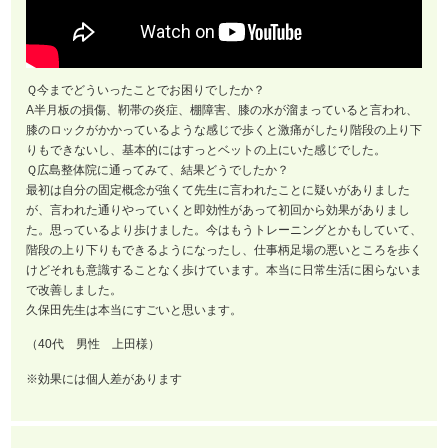
Ｑ今までどういったことでお困りでしたか？
A半月板の損傷、靭帯の炎症、棚障害、膝の水が溜まっていると言われ、
膝のロックがかかっているような感じで歩くと激痛がしたり階段の上り下
りもできないし、基本的にはすっとベットの上にいた感じでした。
Ｑ広島整体院に通ってみて、結果どうでしたか？
最初は自分の固定概念が強くて先生に言われたことに疑いがありました
が、言われた通りやっていくと即効性があって初回から効果がありまし
た。思っているより歩けました。今はもうトレーニングとかもしていて、
階段の上り下りもできるようになったし、仕事柄足場の悪いところを歩く
けどそれも意識することなく歩けています。本当に日常生活に困らないま
で改善しました。
久保田先生は本当にすごいと思います。
（40代 男性 上田様）
※効果には個人差があります