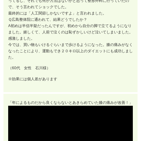
ってるし、それでも何か方法はないかと思って整形外科に行っていたの
で、そう言われてショックでした。
最終的には「人工関節しかないですよ」と言われました。
Ｑ広島整体院に通われて、結果どうでしたか？
A初めは半信半疑だったんですが、初めから自分の脚で立てるようになり
ました。嬉しくて、人前で泣くのは恥ずかしいけど泣いてしまいました。
感激しました。
今では、買い物もいけるぐらいまで歩けるようになった。膝の痛みがなく
なったことにより、運動もでき２０キロ以上のダイエットにも成功しまし
た。
（60代 女性 石川様）
※効果には個人差があります
「年によるものだから良くならないとあきらめていた膝の痛みが改善！」