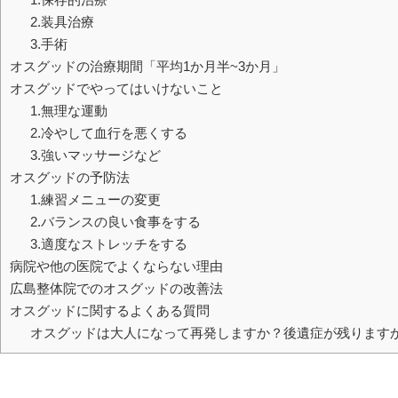
2.装具治療
3.手術
オスグッドの治療期間「平均1か月半~3か月」
オスグッドでやってはいけないこと
1.無理な運動
2.冷やして血行を悪くする
3.強いマッサージなど
オスグッドの予防法
1.練習メニューの変更
2.バランスの良い食事をする
3.適度なストレッチをする
病院や他の医院でよくならない理由
広島整体院でのオスグッドの改善法
オスグッドに関するよくある質問
オスグッドは大人になって再発しますか？後遺症が残ります