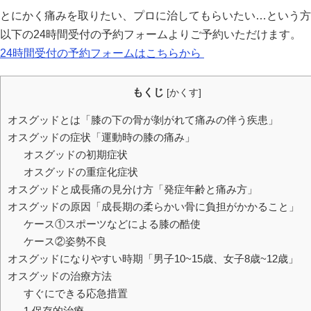
とにかく痛みを取りたい、プロに治してもらいたい…という方
以下の24時間受付の予約フォームよりご予約いただけます。
24時間受付の予約フォームはこちらから
もくじ
[
かくす
]
オスグッドとは「膝の下の骨が剝がれて痛みの伴う疾患」
オスグッドの症状「運動時の膝の痛み」
オスグッドの初期症状
オスグッドの重症化症状
オスグッドと成長痛の見分け方「発症年齢と痛み方」
オスグッドの原因「成長期の柔らかい骨に負担がかかること」
ケース①スポーツなどによる膝の酷使
ケース②姿勢不良
オスグッドになりやすい時期「男子10~15歳、女子8歳~12歳」
オスグッドの治療方法
すぐにできる応急措置
1.保存的治療