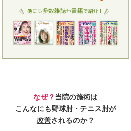
なぜ？
当院の
施術は
こんなにも
野球肘・テニス肘
が
改善
されるのか？