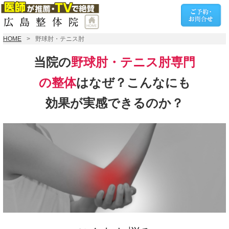
HOME
野球肘・テニス肘
当院の
野球肘・テニス肘専門
の整体
は
なぜ？こんなにも
効果が
実感できるのか？