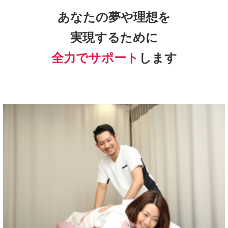
れる整骨院・整体院・整形外科がどれだけあるのでしょう
か？
技術が乏しい施術院では根本的な原因が取り除けず、また同
じ症状に悩む日々になってしまいます。
ですので、一生懸命通院しても良くならないのは、決してあ
なたが悪いわけではありません。
中には「私の身体は、このまま一生苦痛を感じ続けるのでは
ないか、、、」
こんな風に考えてしまっている方もいらっしゃると思いま
す。
本当に良く耐えてこられましたね。でも、もうご安心くださ
い。
あとは私どもにお任せ下さい。私どもはあなたのこれまでの