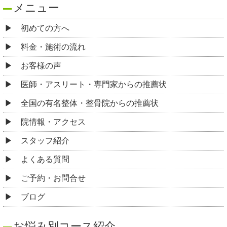
頭痛
ストレートネック
頸椎症・頸椎ヘルニア
寝違え
四十肩・五十肩
ぎっくり腰
坐骨神経痛
腰椎ヘルニア
脊柱管狭窄症
すべり症
変形性腰椎症
筋・筋膜性腰痛
圧迫骨折による腰痛