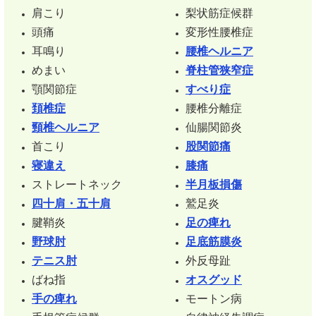
肩こり
梨状筋症候群
頭痛
変形性腰椎症
耳鳴り
腰椎ヘルニア
めまい
脊柱管狭窄症
顎関節症
すべり症
頚椎症
腰椎分離症
頸椎ヘルニア
仙腸関節炎
首こり
股関節痛
寝違え
膝痛
ストレートネック
半月板損傷
四十肩・五十肩
鷲足炎
腱鞘炎
足の痺れ
野球肘
足底筋膜炎
テニス肘
外反母趾
ばね指
オスグッド
手の痺れ
モートン病